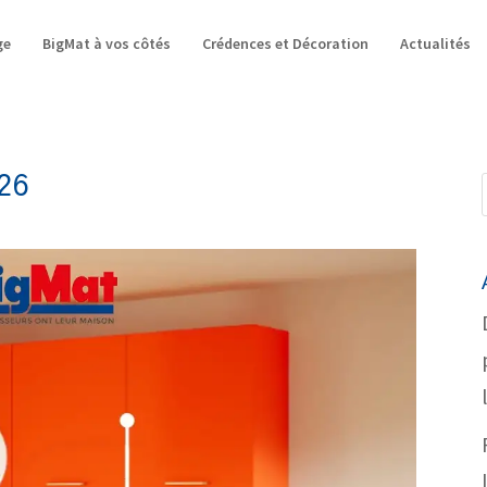
ge
BigMat à vos côtés
Crédences et Décoration
Actualités
026