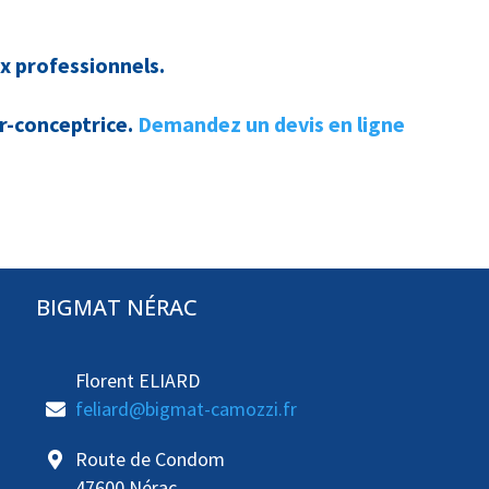
 professionnels.
r-conceptrice.
Demandez un devis en ligne
BIGMAT NÉRAC
Florent ELIARD
feliard@bigmat-camozzi.fr
Route de Condom
47600 Nérac